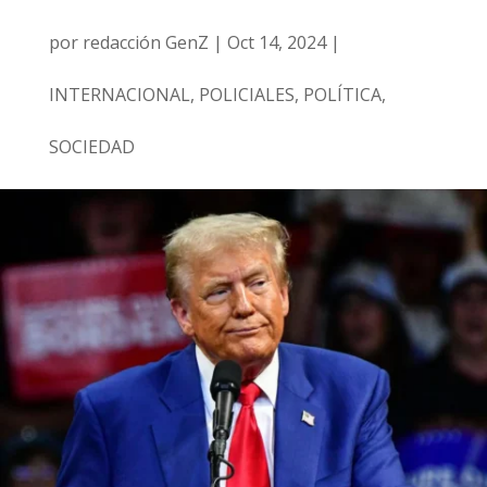
por
redacción GenZ
|
Oct 14, 2024
|
INTERNACIONAL
,
POLICIALES
,
POLÍTICA
,
SOCIEDAD