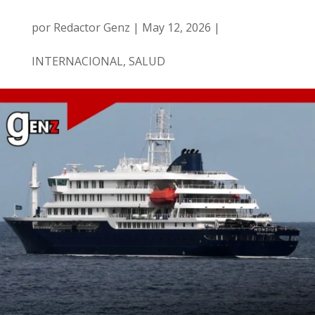
por
Redactor Genz
|
May 12, 2026
|
INTERNACIONAL
,
SALUD