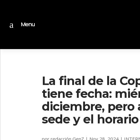
a
Menu
La final de la C
tiene fecha: miér
diciembre, pero a
sede y el horario
por
redacción GenZ
|
Nov 28, 2024
|
INTER