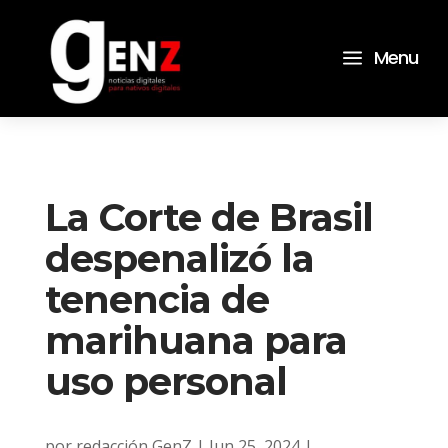
a
Menu
La Corte de Brasil
despenalizó la
tenencia de
marihuana para
uso personal
por
redacción GenZ
|
Jun 25, 2024
|