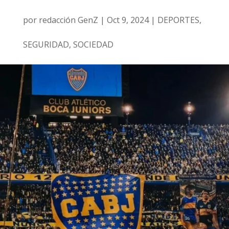
por
redacción GenZ
|
Oct 9, 2024
|
DEPORTES
,
SEGURIDAD
,
SOCIEDAD