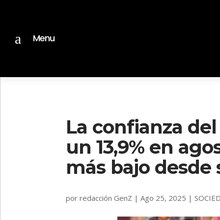
a
Menu
La confianza de
un 13,9% en agos
más bajo desde
por
redacción GenZ
|
Ago 25, 2025
|
SOCIE