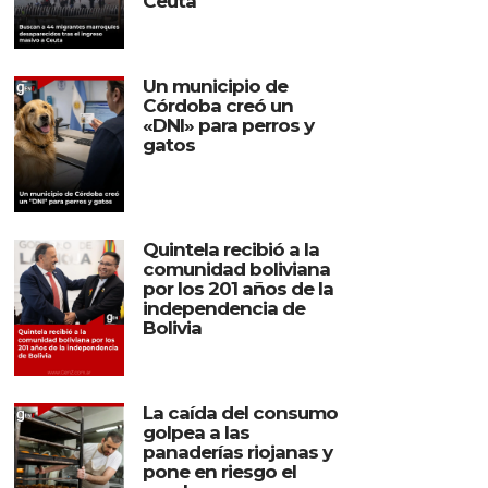
Ceuta
Un municipio de
Córdoba creó un
«DNI» para perros y
gatos
Quintela recibió a la
comunidad boliviana
por los 201 años de la
independencia de
Bolivia
La caída del consumo
golpea a las
panaderías riojanas y
pone en riesgo el