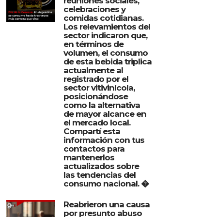
reuniones sociales,
celebraciones y
comidas cotidianas.
Los relevamientos del
sector indicaron que,
en términos de
volumen, el consumo
de esta bebida triplica
actualmente al
registrado por el
sector vitivinícola,
posicionándose
como la alternativa
de mayor alcance en
el mercado local.
Compartí esta
información con tus
contactos para
mantenerlos
actualizados sobre
las tendencias del
consumo nacional. �
Reabrieron una causa
por presunto abuso