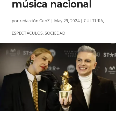
música nacional
por
redacción GenZ
|
May 29, 2024
|
CULTURA
,
ESPECTÁCULOS
,
SOCIEDAD