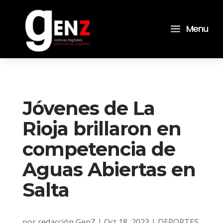
a
Menu
Jóvenes de La
Rioja brillaron en
competencia de
Aguas Abiertas en
Salta
por
redacción GenZ
|
Oct 18, 2023
|
DEPORTES
,