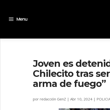
a
Menu
Joven es detenid
Chilecito tras s
arma de fuego”
por
redacción GenZ
|
Abr 10, 2024
|
POLICI