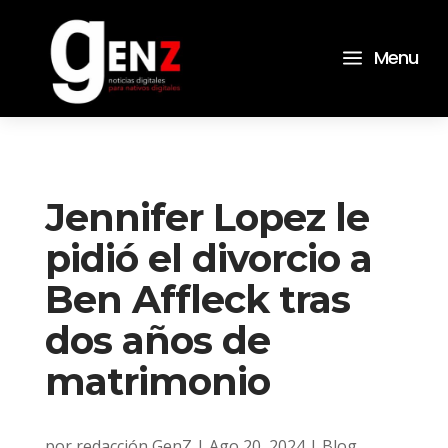
a
Menu
Jennifer Lopez le
pidió el divorcio a
Ben Affleck tras
dos años de
matrimonio
por
redacción GenZ
|
Ago 20, 2024
|
Blog