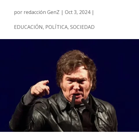
por
redacción GenZ
|
Oct 3, 2024
|
EDUCACIÓN
,
POLÍTICA
,
SOCIEDAD