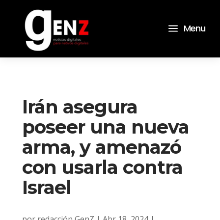
a
Menu
Irán asegura
poseer una nueva
arma, y amenazó
con usarla contra
Israel
por
redacción GenZ
|
Abr 18, 2024
|