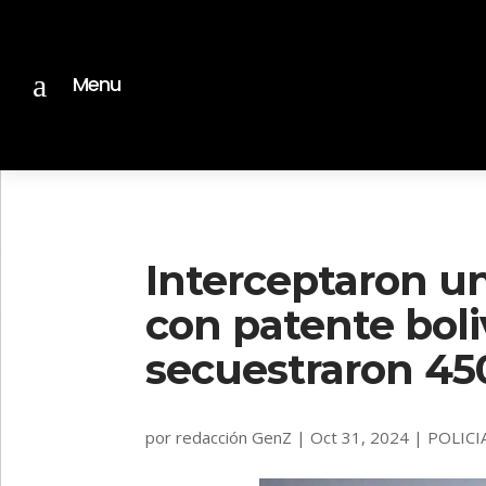
a
Menu
Interceptaron u
con patente boli
secuestraron 450
por
redacción GenZ
|
Oct 31, 2024
|
POLICI