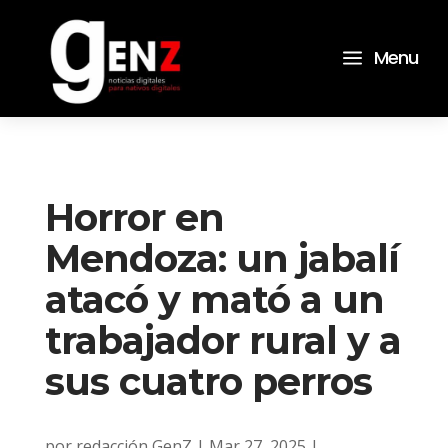
a
Menu
Horror en
Mendoza: un jabalí
atacó y mató a un
trabajador rural y a
sus cuatro perros
por
redacción GenZ
|
Mar 27, 2025
|