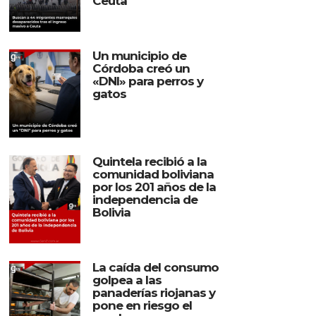
Ceuta
Un municipio de
Córdoba creó un
«DNI» para perros y
gatos
Quintela recibió a la
comunidad boliviana
por los 201 años de la
independencia de
Bolivia
La caída del consumo
golpea a las
panaderías riojanas y
pone en riesgo el