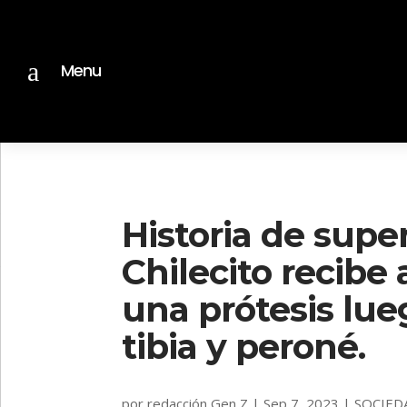
a
Menu
Historia de supe
Chilecito recibe
una prótesis lue
tibia y peroné.
por
redacción Gen Z
|
Sep 7, 2023
|
SOCIED