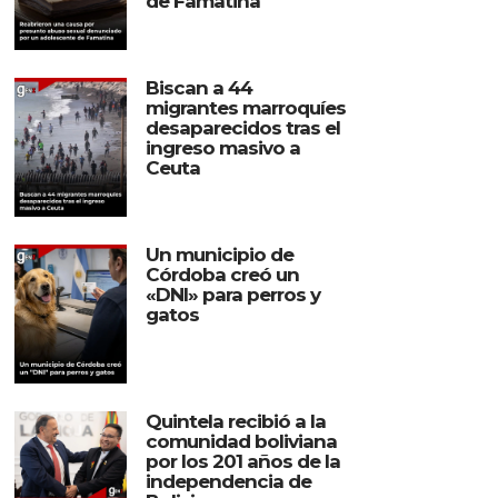
de Famatina
Biscan a 44
migrantes marroquíes
desaparecidos tras el
ingreso masivo a
Ceuta
Un municipio de
Córdoba creó un
«DNI» para perros y
gatos
Quintela recibió a la
comunidad boliviana
por los 201 años de la
independencia de