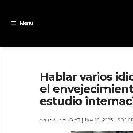
a
Menu
Hablar varios id
el envejecimien
estudio internac
por
redacción GenZ
|
Nov 13, 2025
|
SOCIE