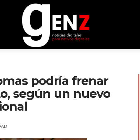
iomas podría frenar
to, según un nuevo
ional
DAD