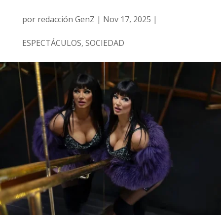
por
redacción GenZ
|
Nov 17, 2025
|
ESPECTÁCULOS
,
SOCIEDAD