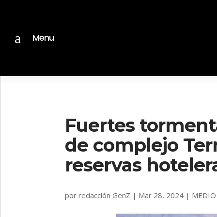
a
Menu
Fuertes torment
de complejo Ter
reservas hotele
por
redacción GenZ
|
Mar 28, 2024
|
MEDIO