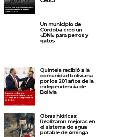
Ceuta
Un municipio de
Córdoba creó un
«DNI» para perros y
gatos
Quintela recibió a la
comunidad boliviana
por los 201 años de la
independencia de
Bolivia
Obras hídricas:
Realizaron mejoras en
el sistema de agua
potable de Aminga