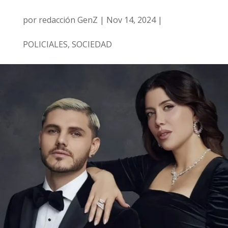
por
redacción GenZ
|
Nov 14, 2024
|
POLICIALES
,
SOCIEDAD