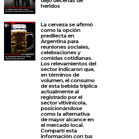
dejó decenas de
heridos
La cerveza se afirmó
como la opción
predilecta en
Argentina para
reuniones sociales,
celebraciones y
comidas cotidianas.
Los relevamientos del
sector indicaron que,
en términos de
volumen, el consumo
de esta bebida triplica
actualmente al
registrado por el
sector vitivinícola,
posicionándose
como la alternativa
de mayor alcance en
el mercado local.
Compartí esta
información con tus