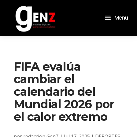
a
Menu
FIFA evalúa
cambiar el
calendario del
Mundial 2026 por
el calor extremo
por
redacción GenZ
|
Jul 17, 2025
|
DEPORTES
,