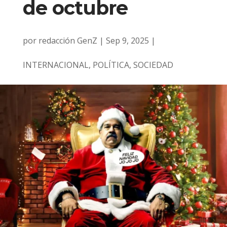
de octubre
por
redacción GenZ
|
Sep 9, 2025
|
INTERNACIONAL
,
POLÍTICA
,
SOCIEDAD