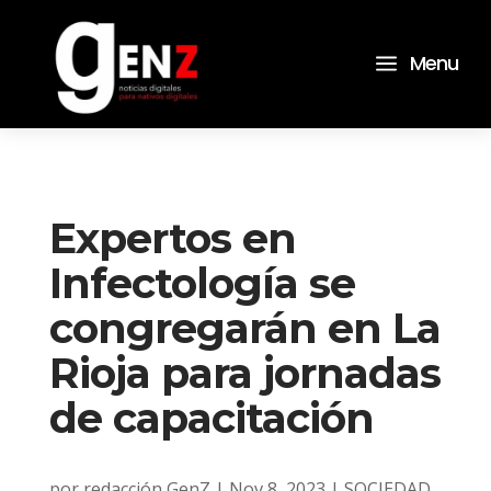
a
Menu
Expertos en
Infectología se
congregarán en La
Rioja para jornadas
de capacitación
por
redacción GenZ
|
Nov 8, 2023
|
SOCIEDAD