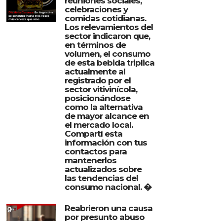
reuniones sociales,
celebraciones y
comidas cotidianas.
Los relevamientos del
sector indicaron que,
en términos de
volumen, el consumo
de esta bebida triplica
actualmente al
registrado por el
sector vitivinícola,
posicionándose
como la alternativa
de mayor alcance en
el mercado local.
Compartí esta
información con tus
contactos para
mantenerlos
actualizados sobre
las tendencias del
consumo nacional. �
Reabrieron una causa
por presunto abuso