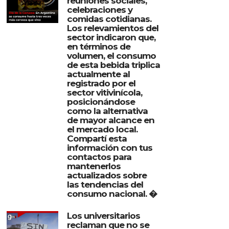
reuniones sociales,
celebraciones y
comidas cotidianas.
Los relevamientos del
sector indicaron que,
en términos de
volumen, el consumo
de esta bebida triplica
actualmente al
registrado por el
sector vitivinícola,
posicionándose
como la alternativa
de mayor alcance en
el mercado local.
Compartí esta
información con tus
contactos para
mantenerlos
actualizados sobre
las tendencias del
consumo nacional. �
Los universitarios
reclaman que no se