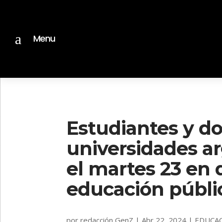
a
Menu
Estudiantes y d
universidades a
el martes 23 en 
educación públi
por
redacción GenZ
|
Abr 22, 2024
|
EDUCA