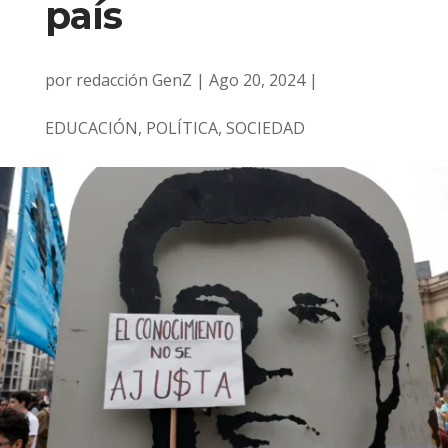
país
por
redacción GenZ
|
Ago 20, 2024
|
EDUCACIÓN
,
POLÍTICA
,
SOCIEDAD