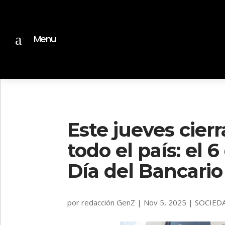
a
Menu
Este jueves cier
todo el país: el 
Día del Bancario
por
redacción GenZ
|
Nov 5, 2025
|
SOCIED