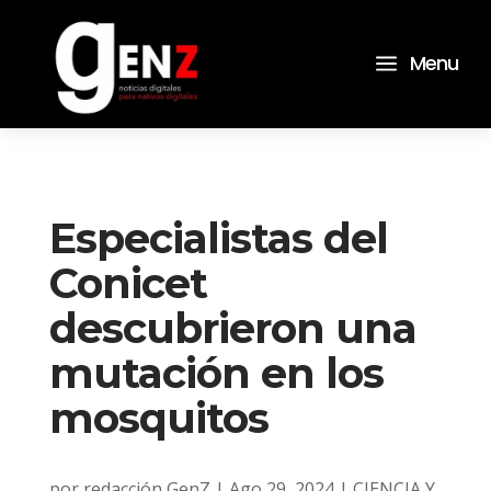
a
Menu
Especialistas del
Conicet
descubrieron una
mutación en los
mosquitos
por
redacción GenZ
|
Ago 29, 2024
|
CIENCIA Y