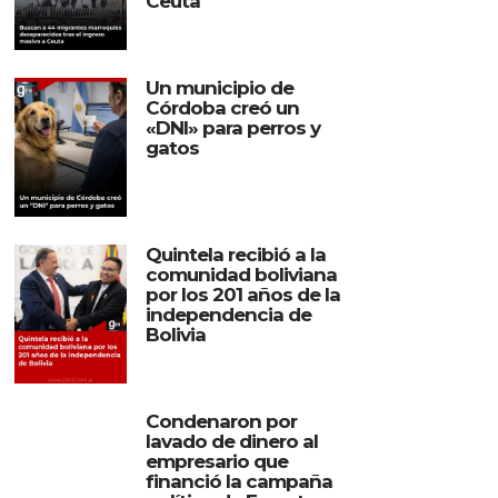
Ceuta
Un municipio de
Córdoba creó un
«DNI» para perros y
gatos
Quintela recibió a la
comunidad boliviana
por los 201 años de la
independencia de
Bolivia
Condenaron por
lavado de dinero al
empresario que
financió la campaña