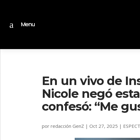
a
Menu
En un vivo de In
Nicole negó est
confesó: “Me gu
por
redacción GenZ
|
Oct 27, 2025
|
ESPEC