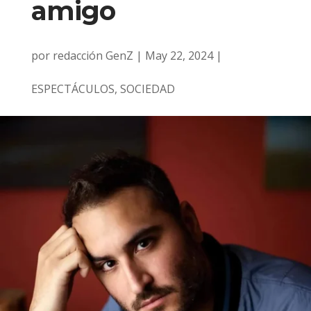
amigo
por
redacción GenZ
|
May 22, 2024
|
ESPECTÁCULOS
,
SOCIEDAD