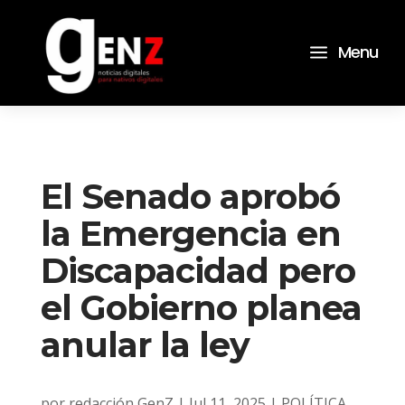
a
Menu
El Senado aprobó
la Emergencia en
Discapacidad pero
el Gobierno planea
anular la ley
por
redacción GenZ
|
Jul 11, 2025
|
POLÍTICA
,