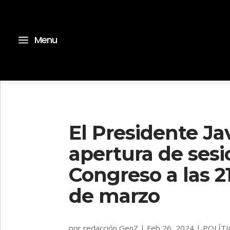
a
Menu
El Presidente Jav
apertura de sesi
Congreso a las 21
de marzo
por
redacción GenZ
|
Feb 26, 2024
|
POLÍTI