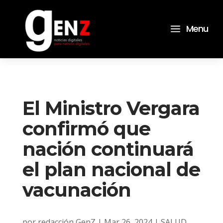
a
Menu
El Ministro Vergara
confirmó que
nación continuará
el plan nacional de
vacunación
por
redacción GenZ
|
Mar 26, 2024
|
SALUD
,