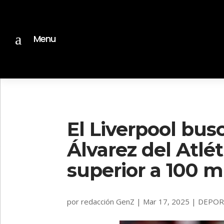
a
Menu
El Liverpool busc
Álvarez del Atlé
superior a 100 m
por
redacción GenZ
|
Mar 17, 2025
|
DEPOR