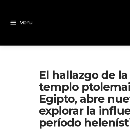
a
Menu
El hallazgo de l
templo ptolemaic
Egipto, abre nue
explorar la influ
período helenísti