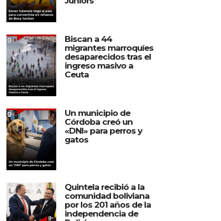
Juniors
Biscan a 44
migrantes marroquíes
desaparecidos tras el
ingreso masivo a
Ceuta
Un municipio de
Córdoba creó un
«DNI» para perros y
gatos
Quintela recibió a la
comunidad boliviana
por los 201 años de la
independencia de