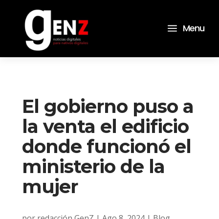
a
Menu
El gobierno puso a
la venta el edificio
donde funcionó el
ministerio de la
mujer
por
redacción GenZ
|
Ago 8, 2024
|
Blog