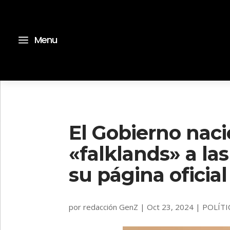
a
Menu
El Gobierno nac
«falklands» a las
su página oficial
por
redacción GenZ
|
Oct 23, 2024
|
POLÍTI