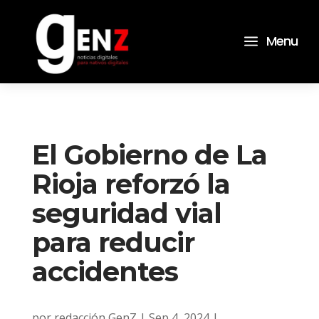
a
Menu
El Gobierno de La
Rioja reforzó la
seguridad vial
para reducir
accidentes
por
redacción GenZ
|
Sep 4, 2024
|