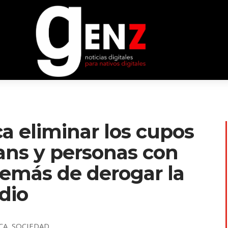
a eliminar los cupos
rans y personas con
demás de derogar la
idio
CA
,
SOCIEDAD