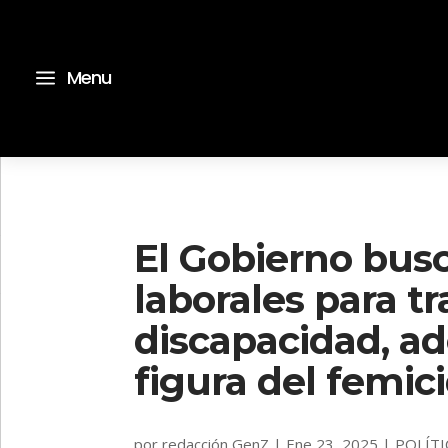
a
Menu
El Gobierno busc
laborales para t
discapacidad, a
figura del femic
por
redacción GenZ
|
Ene 23, 2025
|
POLÍTI