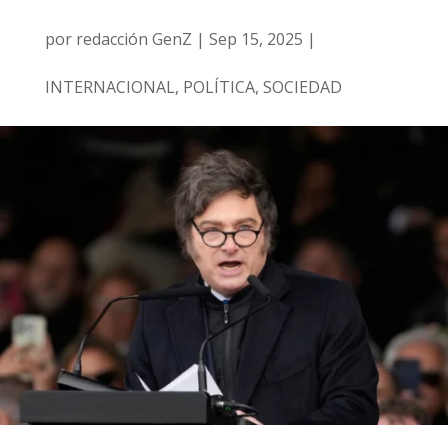
por
redacción GenZ
|
Sep 15, 2025
|
INTERNACIONAL
,
POLÍTICA
,
SOCIEDAD