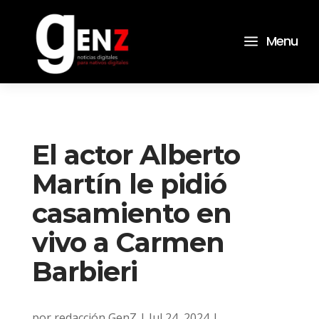
a
Menu
El actor Alberto
Martín le pidió
casamiento en
vivo a Carmen
Barbieri
por
redacción GenZ
|
Jul 24, 2024
|