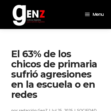
a
Menu
El 63% de los
chicos de primaria
sufrió agresiones
en la escuela o en
redes
por
redacción GenZ
|
Jul 25, 2025
|
SOCIEDAD