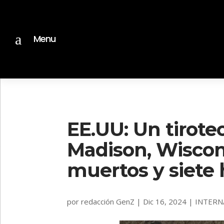
a
Menu
EE.UU: Un tirote
Madison, Wiscons
muertos y siete 
por
redacción GenZ
|
Dic 16, 2024
|
INTERN