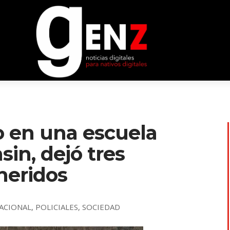
o en una escuela
in, dejó tres
heridos
ACIONAL
,
POLICIALES
,
SOCIEDAD