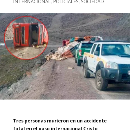
INTERNACIONAL
,
POLICIALES
,
SOCIEDAD
Tres personas murieron en un accidente
fatal en el paso internacional Cristo