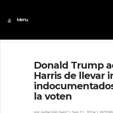
a
Menu
Donald Trump a
Harris de llevar
indocumentados 
la voten
por
redacción GenZ
|
Sep 11, 2024
|
INTER