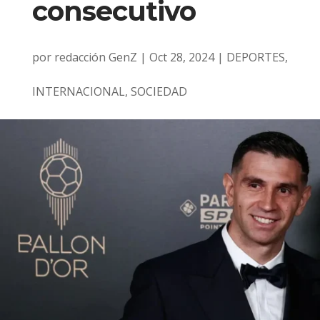
consecutivo
por
redacción GenZ
|
Oct 28, 2024
|
DEPORTES
,
INTERNACIONAL
,
SOCIEDAD