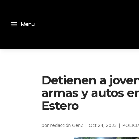
a
Menu
Detienen a jove
armas y autos e
Estero
por
redacción GenZ
|
Oct 24, 2023
|
POLICI