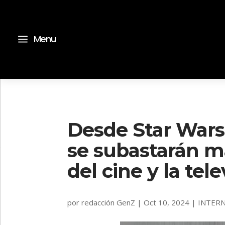
a
Menu
Desde Star Wars
se subastarán má
del cine y la tele
por
redacción GenZ
|
Oct 10, 2024
|
INTER