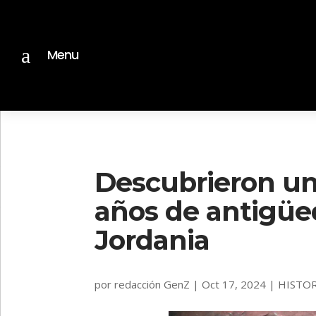
a
Menu
Descubrieron u
años de antigüe
Jordania
por
redacción GenZ
|
Oct 17, 2024
|
HISTOR